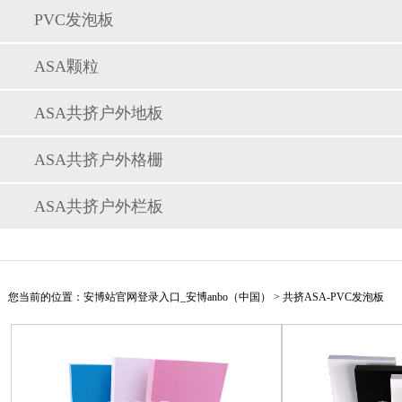
PVC发泡板
ASA颗粒
ASA共挤户外地板
ASA共挤户外格栅
ASA共挤户外栏板
您当前的位置：
安博站官网登录入口_安博anbo（中国）
>
共挤ASA-PVC发泡板