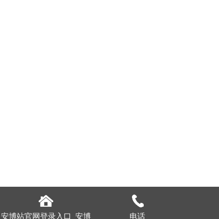
安博站官网登录入口_安博
电话