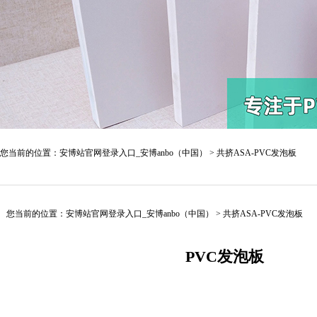
您当前的位置：
安博站官网登录入口_安博anbo（中国）
>
共挤ASA-PVC发泡板
您当前的位置：
安博站官网登录入口_安博anbo（中国）
>
共挤ASA-PVC发泡板
PVC发泡板