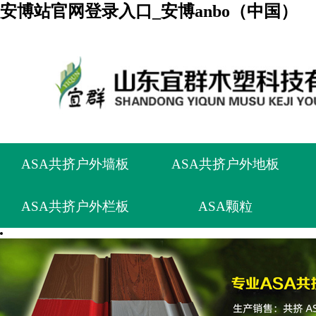
安博站官网登录入口_安博anbo（中国）
ASA共挤户外墙板
ASA共挤户外地板
ASA共挤户外栏板
ASA颗粒