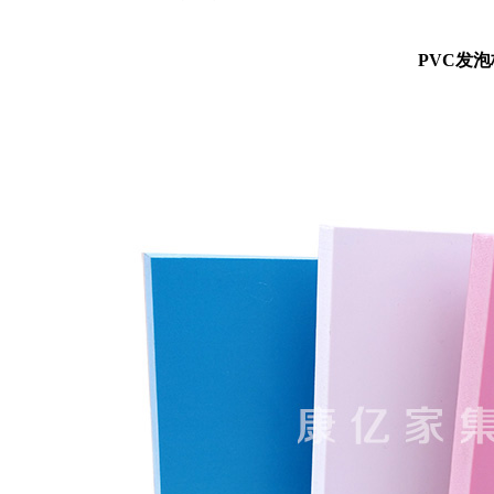
PVC发泡