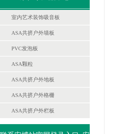
室内艺术装饰吸音板
ASA共挤户外墙板
PVC发泡板
ASA颗粒
ASA共挤户外地板
ASA共挤户外格栅
ASA共挤户外栏板