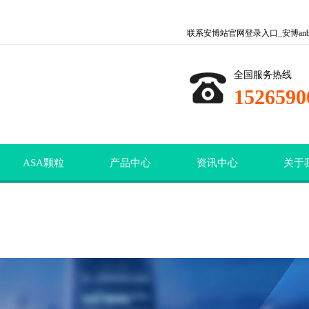
联系安博站官网登录入口_安博an
全国服务热线
1526590
ASA颗粒
产品中心
资讯中心
关于