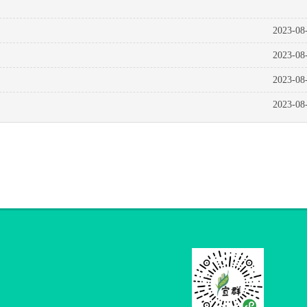
2023-08
2023-08
2023-08
2023-08