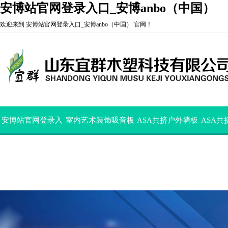
安博站官网登录入口_安博anbo（中国）
欢迎来到 安博站官网登录入口_安博anbo（中国） 官网！
安博站官网登录入
室内艺术装饰吸音板
ASA共挤户外墙板
ASA
口_安博anbo（中
国）