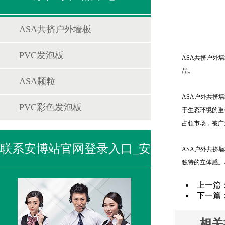
ASA共挤户外墙板
PVC发泡板
ASA共挤户外
品。
ASA颗粒
ASA户外共挤
PVC彩色发泡板
于生态环境的重
占领市场，被广
联系安博站官网登录入口_安
ASA户外共挤
独特的立体感。
博anbo（中国）
上一篇
下一篇
相关