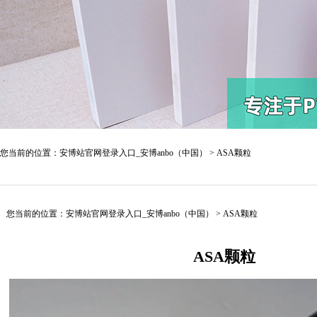
您当前的位置：
安博站官网登录入口_安博anbo（中国）
>
ASA颗粒
您当前的位置：
安博站官网登录入口_安博anbo（中国）
>
ASA颗粒
ASA颗粒