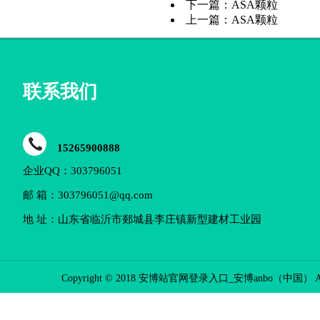
下一篇：
ASA颗粒
上一篇：
ASA颗粒
联系我们
15265900888
企业QQ：303796051
邮 箱：303796051@qq.com
地 址：山东省临沂市郯城县李庄镇新型建材工业园
Copyright © 2018 安博站官网登录入口_安博anbo（中国） All Ri