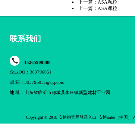
下一篇：
ASA颗粒
上一篇：
ASA颗粒
联系我们
15265900888
企业QQ：303796051
邮 箱：303796051@qq.com
地 址：山东省临沂市郯城县李庄镇新型建材工业园
Copyright © 2018 安博站官网登录入口_安博anbo（中国） All Ri