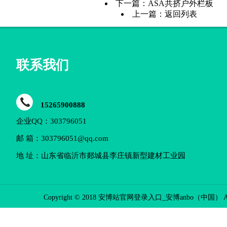
下一篇：
ASA共挤户外栏板
上一篇：
返回列表
联系我们
15265900888
企业QQ：303796051
邮 箱：303796051@qq.com
地 址：山东省临沂市郯城县李庄镇新型建材工业园
Copyright © 2018 安博站官网登录入口_安博anbo（中国） All Ri