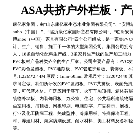
ASA共挤户外栏板 · 
康亿家集团，由“山东康亿家生态木业集团有限公司”、“安博
anbo（中国） ”、“临沂康亿家国际贸易有限公司”、“临沂
博anbo（中国） 家具有限公司”四个公司组成，是一家集PV
计、生产、销售、施工于一体的大型集团公司。集团公司拥有各
人，18条自动化配料生产线，3条家具生产线的生产加工能力
PVC板材产品种类齐全的生产厂家。公司主要产品有：PVC发
PVC彩色发泡板、PVC雕刻板、PVC管道护角板、装饰板、
号:1.22M*2.44M 厚度：1mm-50mm 常规尺寸：1220*24
求可定做。我们所研发的PVC发泡板、PVC共挤板、表面光
等，可代替木材。广泛应用于客车、火车车厢顶棚、箱体芯
筑物外墙板、内装饰用板、办公室、住宅、公共场所建筑物
尘室用板、吊顶板、网板印刷、电脑刻字、广告标示、展板、标
行业及化工防腐工程、热成型件、冷库用板、特殊保冷工程
材、养殖用材、海滨防潮设施、耐水材料、美工材料及各种
等。