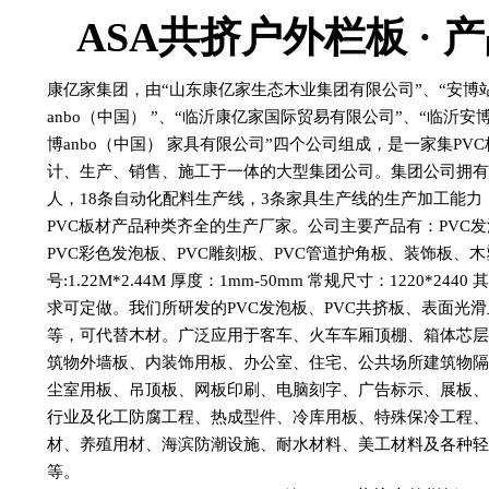
ASA共挤户外栏板 · 
康亿家集团，由“山东康亿家生态木业集团有限公司”、“安博
anbo（中国） ”、“临沂康亿家国际贸易有限公司”、“临沂
博anbo（中国） 家具有限公司”四个公司组成，是一家集PV
计、生产、销售、施工于一体的大型集团公司。集团公司拥有各
人，18条自动化配料生产线，3条家具生产线的生产加工能力
PVC板材产品种类齐全的生产厂家。公司主要产品有：PVC发
PVC彩色发泡板、PVC雕刻板、PVC管道护角板、装饰板、
号:1.22M*2.44M 厚度：1mm-50mm 常规尺寸：1220*24
求可定做。我们所研发的PVC发泡板、PVC共挤板、表面光
等，可代替木材。广泛应用于客车、火车车厢顶棚、箱体芯
筑物外墙板、内装饰用板、办公室、住宅、公共场所建筑物
尘室用板、吊顶板、网板印刷、电脑刻字、广告标示、展板、标
行业及化工防腐工程、热成型件、冷库用板、特殊保冷工程
材、养殖用材、海滨防潮设施、耐水材料、美工材料及各种
等。