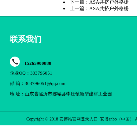
下一篇：
ASA共挤户外格栅
上一篇：
ASA共挤户外格栅
联系我们
15265900888
企业QQ：303796051
邮 箱：303796051@qq.com
地 址：山东省临沂市郯城县李庄镇新型建材工业园
Copyright © 2018 安博站官网登录入口_安博anbo（中国） All Ri