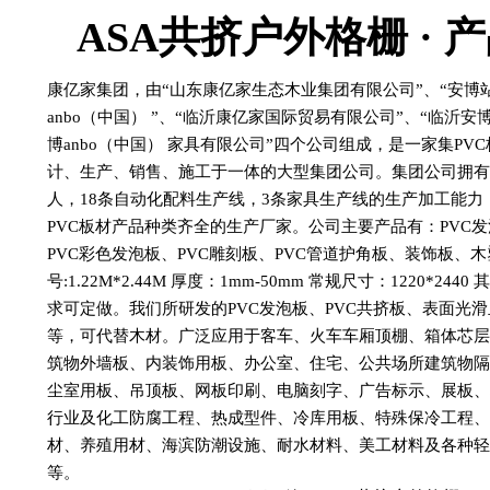
ASA共挤户外格栅 · 
康亿家集团，由“山东康亿家生态木业集团有限公司”、“安博
anbo（中国） ”、“临沂康亿家国际贸易有限公司”、“临沂
博anbo（中国） 家具有限公司”四个公司组成，是一家集PV
计、生产、销售、施工于一体的大型集团公司。集团公司拥有各
人，18条自动化配料生产线，3条家具生产线的生产加工能力
PVC板材产品种类齐全的生产厂家。公司主要产品有：PVC发
PVC彩色发泡板、PVC雕刻板、PVC管道护角板、装饰板、
号:1.22M*2.44M 厚度：1mm-50mm 常规尺寸：1220*24
求可定做。我们所研发的PVC发泡板、PVC共挤板、表面光
等，可代替木材。广泛应用于客车、火车车厢顶棚、箱体芯
筑物外墙板、内装饰用板、办公室、住宅、公共场所建筑物
尘室用板、吊顶板、网板印刷、电脑刻字、广告标示、展板、标
行业及化工防腐工程、热成型件、冷库用板、特殊保冷工程
材、养殖用材、海滨防潮设施、耐水材料、美工材料及各种
等。