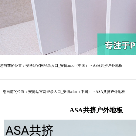
您当前的位置：
安博站官网登录入口_安博anbo（中国）
>
ASA共挤户外地板
您当前的位置：
安博站官网登录入口_安博anbo（中国）
>
ASA共挤户外地板
ASA共挤户外地板