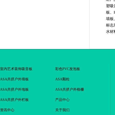
塑吸
板、
墙板
标志
水材
室内艺术装饰吸音板
彩色PVC发泡板
ASA共挤户外墙板
ASA颗粒
ASA共挤户外地板
ASA共挤户外格栅
ASA共挤户外栏板
产品中心
资讯中心
关于我们