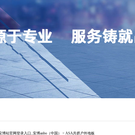
安博站官网登录入口_安博anbo（中国）
>
ASA共挤户外地板