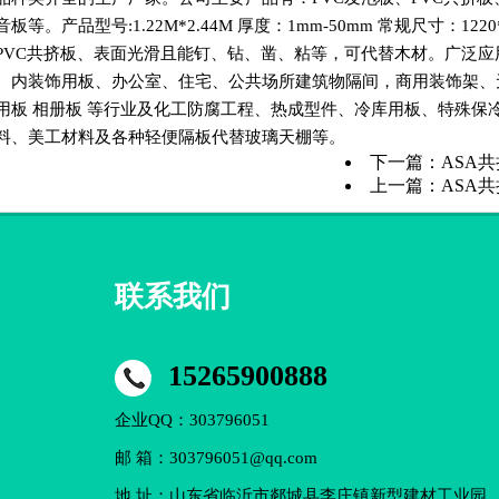
音板等。产品型号:1.22M*2.44M 厚度：1mm-50mm 常规尺寸：
PVC共挤板、表面光滑且能钉、钻、凿、粘等，可代替木材。广泛
、内装饰用板、办公室、住宅、公共场所建筑物隔间，商用装饰架、
用板 相册板 等行业及化工防腐工程、热成型件、冷库用板、特殊
料、美工材料及各种轻便隔板代替玻璃天棚等。
下一篇：
ASA
上一篇：
ASA
联系我们
15265900888
企业QQ：303796051
邮 箱：303796051@qq.com
地 址：山东省临沂市郯城县李庄镇新型建材工业园