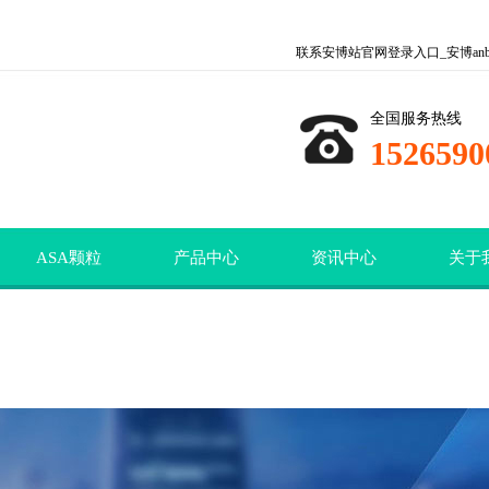
联系安博站官网登录入口_安博an
全国服务热线
1526590
ASA颗粒
产品中心
资讯中心
关于