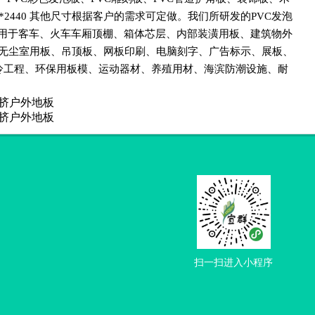
1220*2440 其他尺寸根据客户的需求可定做。我们所研发的PVC发泡
应用于客车、火车车厢顶棚、箱体芯层、内部装潢用板、建筑物外
无尘室用板、吊顶板、网板印刷、电脑刻字、广告标示、展板、
保冷工程、环保用板模、运动器材、养殖用材、海滨防潮设施、耐
共挤户外地板
共挤户外地板
扫一扫进入小程序