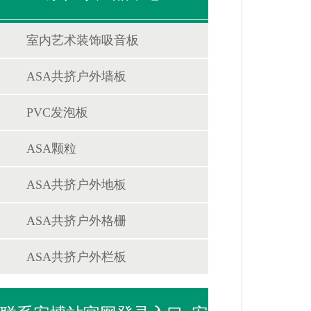
室内艺术装饰吸音板
ASA共挤户外墙板
PVC发泡板
ASA颗粒
ASA共挤户外地板
ASA共挤户外格栅
ASA共挤户外栏板