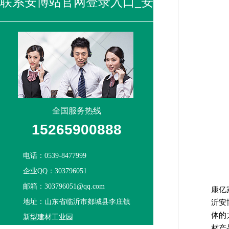
联系安博站官网登录入口_安
博anbo（中国）
全国服务热线
15265900888
电话：0539-8477999
企业QQ：303796051
邮箱：303796051@qq.com
康亿
地址：山东省临沂市郯城县李庄镇
沂安
体的
新型建材工业园
材产