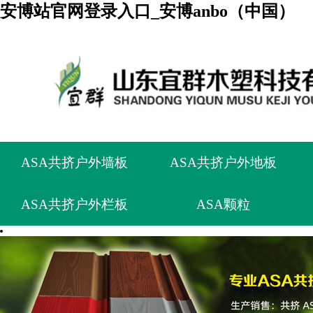
安博站官网登录入口_安博anbo（中国）
ASA共挤户外墙板
ASA共挤户外地板
ASA共挤户外栏板
ASA颗粒